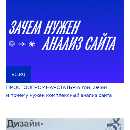
Политика конфиденциальности
Публичная оферта
Реквизиты
Результаты оценки условий труда
Аккредитованная ИТ-компания
© 2013–2026, диджитал-студия «Фанк.»,
часть ИТ-группы N3.Tech