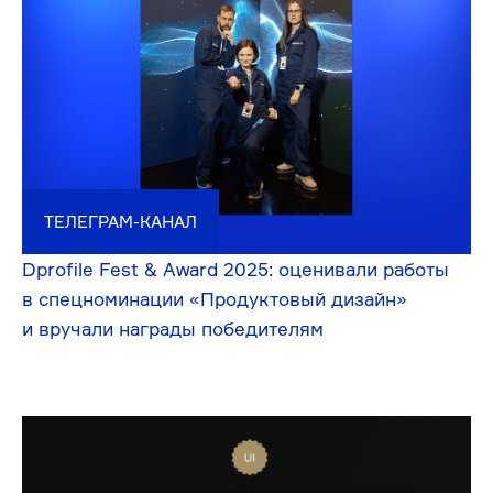
Исследуем и осмысленно делаем цифровые
продукты, поэтому они работают на конечный
результат
ОБСУДИТЬ ПРОЕКТ
hello@func.ru
190005, г. Санкт-Петербург,
Державинский пер., 5