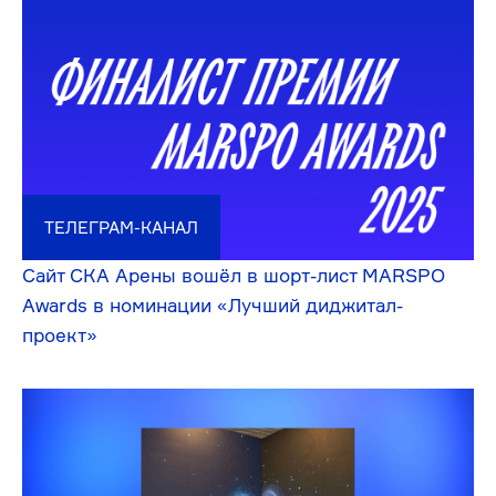
обсудить
удить обс
⡱⣉⡱⣉