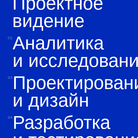
Фанк-факты
Ценим профессиональное мнение клиента
и ждём доверия в ответ
Считаем, что релиз в пятницу — зло
Гордимся тем, что сотрудничаем с клиентами
годами
У нас есть дополнительные суперсилы — входим
в ИТ-группу компаний N3.Tech («Энтри Тек»)