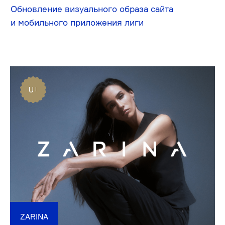
Проектное
01
видение
Аналитика
02
и исследования
Проектирование
03
и дизайн
Разработка
04
и тестирование
05