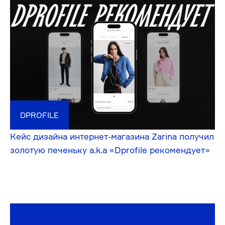
Процессы.
Портфолио.
О компании.
Команда.
Контакты.
DPROFILE
ТЕЛЕГРАМ-КАНАЛ АРТЁМА КУДРЫ
ТЕЛЕГРАМ-КАНАЛ ФАНК.
YOUTUBE
ВК ВИДЕО
ВК
ФАНКАСТ
WORKSPACE