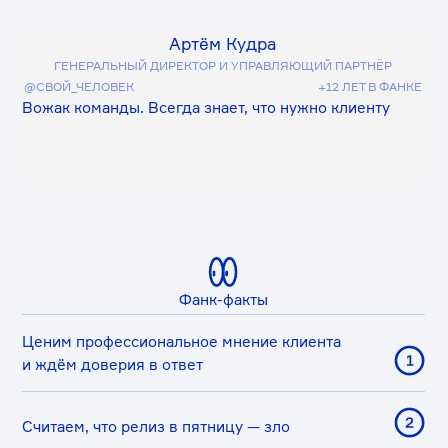
ВК
TG
ТЕЛЕГРАМ-КАНАЛ
Были на Design Prosmotr и принимали
участников практических интенсивов в офисе
Фанка — окак!