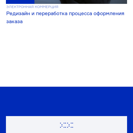
Поддержка и
развитие
проектов
ПОЧИТАТЬ О ПРОЦЕССАХ
Люди, которым можно
доверить всё
>15 ЧЕЛОВЕК В ШТАТЕ
ОФИС В ПЕТЕРБУРГЕ
Создаем сложные продукты,
увеличиваем конверсию и остаёмся
приятными в работе
⠦⠦⠦