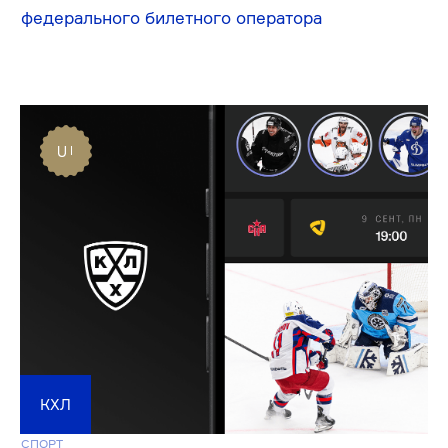
⡱⣉⡱⣉
Чтобы ожидания клиента всегда совпадали
с реальностью, выстроили понятные процессы
работы над проектом
ПОЧИТАТЬ О ПРОЦЕССАХ