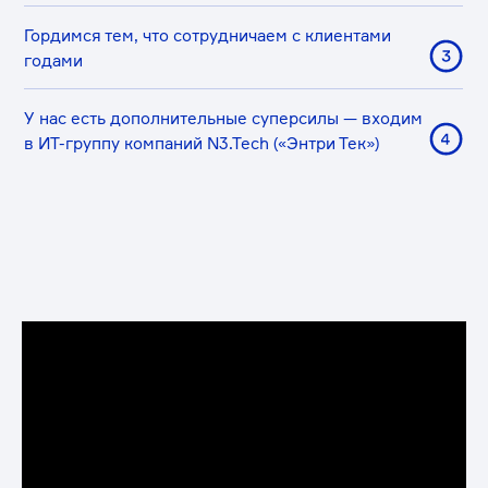
ВК ВИДЕО
«Сидим, кряхтим»: Артём Кудра и Руслан
Гаджиев (SLOY). Рейтинги, кейсы и развитие
дизайна