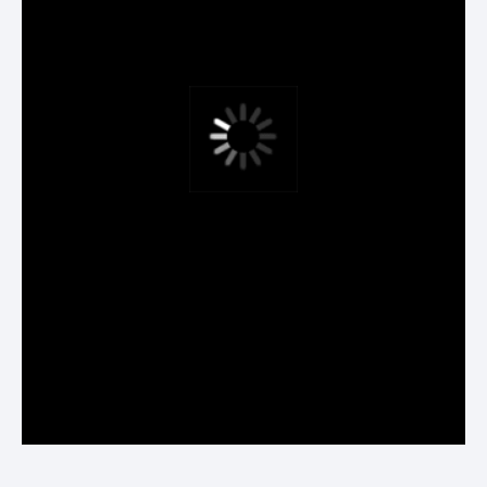
ТЕЛЕГРАМ-КАНАЛ
Сайт СКА Арены вошёл в шорт-лист МАRSPO
Awards в номинации «Лучший диджитал-
проект»