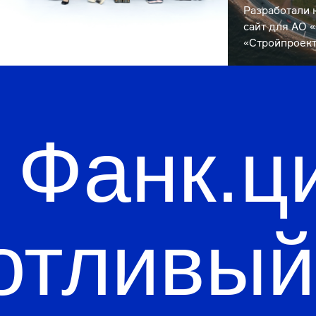
Фанк.цио
отливый с
⢾⣉⡷