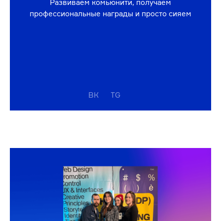
DPROFILE
Кейс дизайна интернет-магазина Zarina получил
золотую печеньку a.k.a «Dprofile рекомендует»
VC.RU