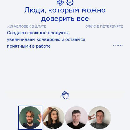
⠋⠀⠀⠀
Развиваем комьюнити, получаем
профессиональные награды и просто сияем