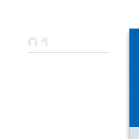
интересно. Мы разрушаем сте
отвлекают от нужной информа
Слайдер
Эффектный слайдер, объединенный
с меню, дает быстрый доступ к
промо-курсам и основным разделам
сайта.