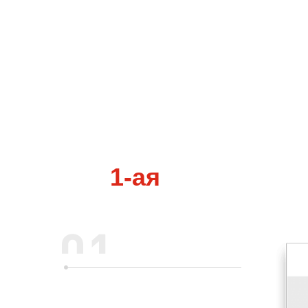
Концепция
В начале проекта мы подготов
концепции: в современном mate
строгом, ставшим уже классичес
1-ая
концепция
Меню